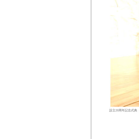
設立20周年記念式典