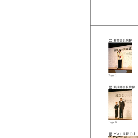
名誉会長挨拶
Page 1
新講師会長挨拶
Page 6
ゲスト挨拶【5】