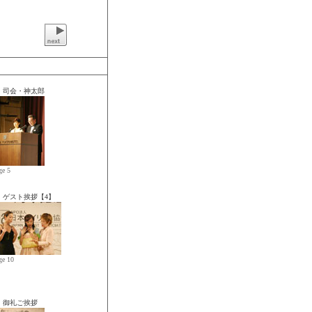
司会・神太郎
ge 5
ゲスト挨拶【4】
ge 10
御礼ご挨拶