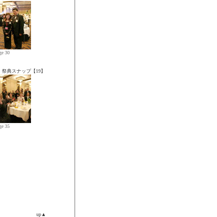
ge 30
祭典スナップ【19】
ge 35
up▲