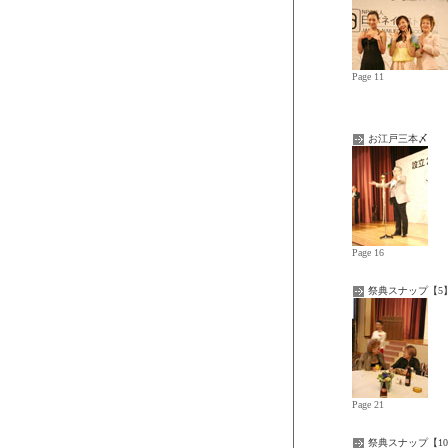
Page 11
お江戸三本〆
Page 16
祭典スナップ【5
Page 21
祭典スナップ【1