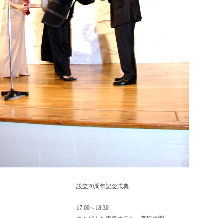
設立20周年記念式典
17:00～18:30