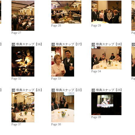
Page 28
Page 29
Page 27
Pa
5】
祭典スナップ【16】
祭典スナップ【17】
祭典スナップ【18】
Page 34
Page 32
Page 33
Pa
0】
祭典スナップ【21】
祭典スナップ【22】
祭典スナップ【23】
Page 39
Page 37
Page 38