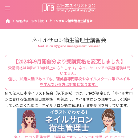
home
chevron_right
chevron_right
検定試験・資格制度
ネイルサロン衛生管理士講習会
ネイルサロン衛生管理士講習会
Nail salon hygiene management Seminar
【2024年9月開催分より受講資格を変更しました】
受講資格は年齢が18歳以上の方とします。ネイルサロンでの実務経験は問
いません。
但し、18歳未満であっても、理美容専門学校やネイルスクール等でネイル
を学んでいる方は対象となります。
NPO法人日本ネイリスト協会（以下JNA）では、JNAが制定した「ネイルサロ
ンにおける衛生管理自主基準」を普及し、ネイルサロンの現場で正しく活用
していただくために「ネイルサロン衛生管理士」資格制度を設けています。
ネイルサロン衛生管理士講習会はオンラインでも受講いただけます