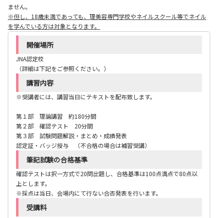
ません。
※但し、18歳未満であっても、理美容専門学校やネイルスクール等でネイル
を学んでいる方は対象となります。
開催場所
JNA認定校
（詳細は下記をご参照ください。）
講習内容
※受講者には、講習当日にテキストを配布致します。
第１部 理論講習 約180分間
第２部 確認テスト 20分間
第３部 試験問題解説・まとめ・成績発表
認定証・バッジ授与 （不合格の場合は補習受講）
筆記試験の合格基準
確認テストは択一方式で20問出題し、合格基準は100点満点で80点以
上とします。
※採点は当日、会場内にて行ない合否発表を行います。
受講料