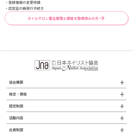
・登録情報の変更申請
・認定証の再発行手続き
ネイルサロン衛生管理士資格を取得済みの方
協会概要
組織概要
検定・資格
沿革
検定試験
認定制度
所在地
JNAジェルネイル技能検定試験
認定制度
活動内容
プレスリリース
JNAフットケア理論検定試験
イベント
認定講師
会員制度
叙勲・褒章・受賞・表彰
セミナー