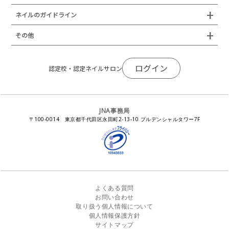
ネイリスト技能検定試験（JNEC主催）
イベント
認定校
ネイルトレンド
セミナー
通常総会について
会員制度
ネイルのガイドライン
JNAネイリスト技能検定国際試験
ネイルエキスポ
ネイルトレンド
認定ネイルサロン
JNAスーパーライブ
個人会員
JNAネイリストキャリアパス講習会
新型コロナ感染症関連
ネイルオブザイヤー
その他
トレンドプロジェクトメンバー
ネイルサロン衛生管理士講習会
法人会員
JNAネイルサロン等化学物質管理講習会
ネイルサロンの衛生管理
アジアネイルフェスティバル
NEWS
JNAネイリストキャリアパス講習会
会報誌Natiful
JNAオフィシャル教材
コンプライアンス／法令遵守
ログイン
全日本ネイリスト選手権・地区大会
認定校・認定ネイルサロン
サポートネイルサロン制度
JNAネイルサロン等化学物質管理講習会
ジェルネイル製品の化粧品該当性
ネイルカンファレンス
ネイルカレンダー
ネイルサロン向けセミナー
ステルスマーケティングに関する注意喚起
ネイルフォーラム
イラストでわかる！JNA
感染症対策セミナー
JNA事務局
瞬間接着剤の使用について
11月ネイル月間
教材・書籍・刊行物
〒100-0014 東京都千代田区永田町2-13-10 プルデンシャルタワー7F
EUにおけるTPO成分を含む化粧品の市場提供禁止について
ピンクリボン運動
ダウンロード
景品表示法に基づく措置命令について
その他イベント
よくある質問
お問い合わせ
取り扱う個人情報について
個人情報保護方針
サイトマップ