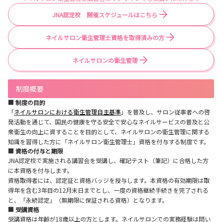
JNA認定校 開催スケジュールはこちら
ネイルサロン衛生管理士資格を取得済みの方
ネイルサロンの衛生管理
制度概要
■ 制度の目的
「
ネイルサロンにおける衛生管理自主基準
」を普及し、サロン従事者への啓
発活動を通じて、国民の健康を守る安全で安心なネイルサービスの普及と公
衆衛生の向上に資することを目的として、ネイルサロンの衛生管理に関する
知識を習得した方に「ネイルサロン衛生管理士」資格を付与する制度です。
■ 資格の付与と期限
JNA認定校で実施される講習会を受講し、確記テスト（筆記）に合格した方
に本資格を付与します。
資格取得者には、認定証と資格バッジを授与します。本資格の有効期限は取
得年を含む3年目の12月末日までとし、一度の資格継続手続きを完了される
と、「永続認定」（無期限に保証される資格）となります。
■ 受講資格
受講資格は年齢が18歳以上の方とします。ネイルサロンでの実務経験は問い