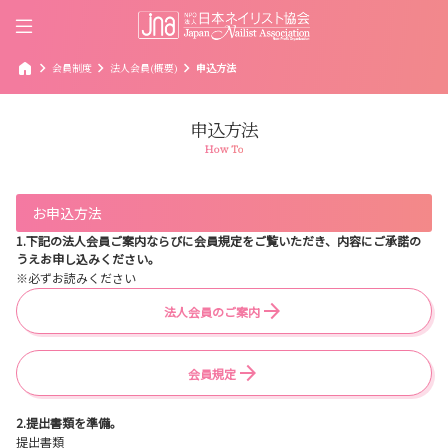
home
chevron_right
chevron_right
chevron_right
会員制度
法人会員(概要)
申込方法
申込方法
How To
お申込方法
1.下記の法人会員ご案内ならびに会員規定をご覧いただき、内容にご承諾の
うえお申し込みください。
※必ずお読みください
法人会員のご案内
会員規定
2.提出書類を準備。
提出書類