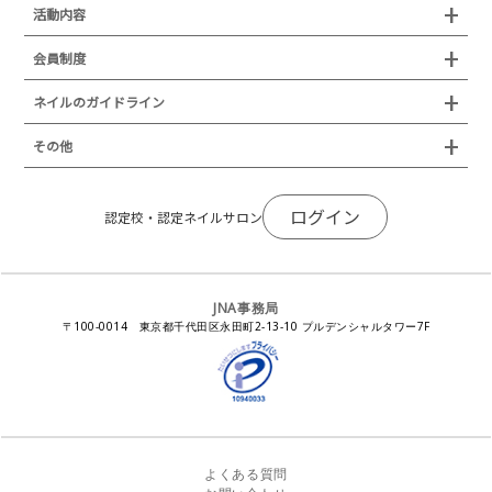
JNAジェルネイル技能検定試験
認定制度
活動内容
プレスリリース
JNAフットケア理論検定試験
イベント
認定講師
会員制度
叙勲・褒章・受賞・表彰
セミナー
ネイリスト技能検定試験（JNEC主催）
イベント
認定校
ネイルトレンド
セミナー
通常総会について
会員制度
ネイルのガイドライン
JNAネイリスト技能検定国際試験
ネイルエキスポ
ネイルトレンド
認定ネイルサロン
JNAスーパーライブ
個人会員
JNAネイリストキャリアパス講習会
新型コロナ感染症関連
ネイルオブザイヤー
その他
トレンドプロジェクトメンバー
ネイルサロン衛生管理士講習会
法人会員
JNAネイルサロン等化学物質管理講習会
ネイルサロンの衛生管理
アジアネイルフェスティバル
NEWS
JNAネイリストキャリアパス講習会
会報誌Natiful
JNAオフィシャル教材
コンプライアンス／法令遵守
ログイン
全日本ネイリスト選手権・地区大会
認定校・認定ネイルサロン
サポートネイルサロン制度
JNAネイルサロン等化学物質管理講習会
ジェルネイル製品の化粧品該当性
ネイルカンファレンス
ネイルカレンダー
ネイルサロン向けセミナー
ステルスマーケティングに関する注意喚起
ネイルフォーラム
イラストでわかる！JNA
感染症対策セミナー
JNA事務局
瞬間接着剤の使用について
11月ネイル月間
教材・書籍・刊行物
〒100-0014 東京都千代田区永田町2-13-10 プルデンシャルタワー7F
EUにおけるTPO成分を含む化粧品の市場提供禁止について
ピンクリボン運動
ダウンロード
景品表示法に基づく措置命令について
その他イベント
よくある質問