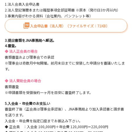
1.法人会員入会申込書
2.法人登記簿謄本または履歴事項全部証明書 ※原本（発行日3か月以内）
3.事業内容がわかる資料（会社案内、パンフレット等）
入会申込書（法人用）（ファイルサイズ：71KB）
3.提出書類をJNA事務局へ郵送。
4.審査。
◆ 法人正会員の場合
書類審査および理事会での承認
※理事会は奇数月中旬開催。前月末日までに受領した申請分を審議いたしま
す。
◆ 法人賛助会員の場合
書類審査
※申請書類を受領後約一ヶ月を目安に審査終了します。
5.入会金・年会費のお支払い
審査終了後（正会員は理事会承認後）、JNA事務局より加入承認書と請求書
を送ります。
入会金・年会費を指定口座までお振込み下さい。
◆ 正会員 ：入会金 100,000円＋年会費 120,000円＝220,000円