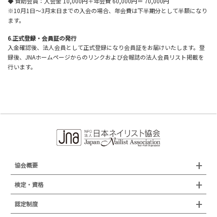
◆ 賛助会員：入会金 10,000円＋年会費 60,000円＝ 70,000円
※10月1日～3月末日までの入会の場合、年会費は下半期分として半額になり
ます。
6.正式登録・会員証の発行
入金確認後、法人会員として正式登録になり会員証をお届けいたします。登
録後、JNAホームページからのリンクおよび会報誌の法人会員リスト掲載を
行います。
協会概要
組織概要
検定・資格
沿革
検定試験
認定制度
所在地