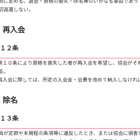
款に定める、退会・資格の喪失・除名等のいかなる事由であっ
切返還しない。
再入会
１２条
.第１０条により資格を喪失した者が再入会を希望し、協会がそ
る。
.再入会に際しては、所定の入会金・会費を改めて納入しなけれ
除名
１３条
員が定款や本規程の条項等に違反したとき、または協会に損害