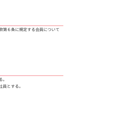
定款第６条に規定する会員について
る。
社員とする。