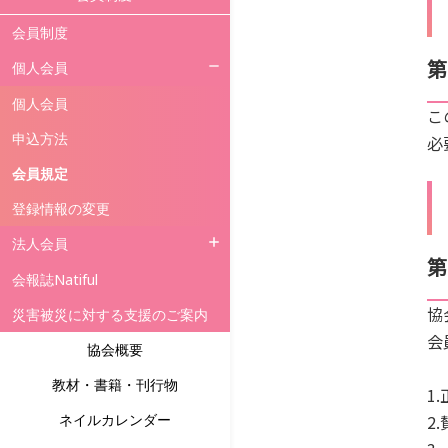
会員制度
第
個人会員
個人会員
こ
申込方法
必
会員規定
登録情報の変更
法人会員
第
法人会員
会報誌Natiful
協
申込方法
災害被災に対する支援のご案内
会
会員規定
協会概要
法人会員リスト
教材・書籍・刊行物
1
ネイルカレンダー
2