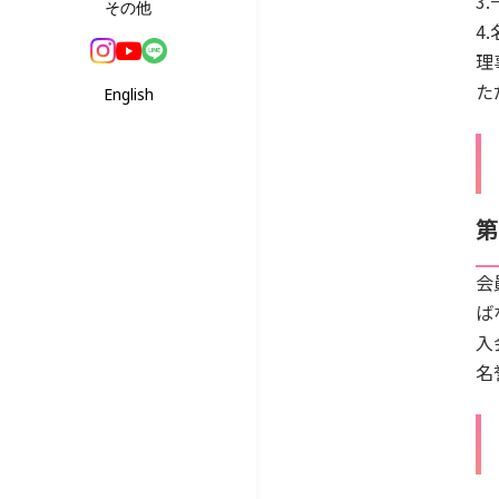
3
その他
4
理
た
English
第
会
ば
入
名