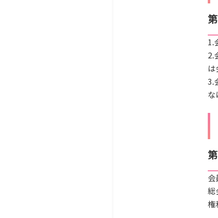
第
1
2
は
3
な
第
会
総
権