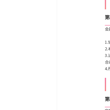
第
会
1
2
3
合
4
第