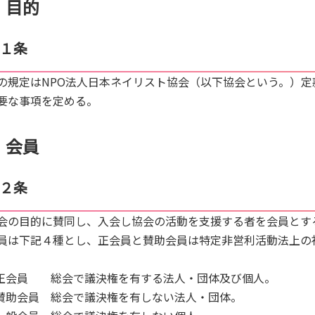
目的
１条
の規定はNPO法人日本ネイリスト協会（以下協会という。）
要な事項を定める。
会員
２条
会の目的に賛同し、入会し協会の活動を支援する者を会員とす
員は下記４種とし、正会員と賛助会員は特定非営利活動法上の
.正会員 総会で議決権を有する法人・団体及び個人。
.賛助会員 総会で議決権を有しない法人・団体。