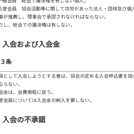
.一般会員 総会で議決権を有しない個人。
.名誉会員 協会活動等に関して功労があった法人・団体及び個
事が推薦し、理事会で承認されなければならない。
だし、総会での議決権は有しない。
入会および入会金
３条
員として入会しようとする者は、協会の定める入会申込書を協
ならない。
会金は、会費規程に従う。
誉会員については入会金の納入を要しない。
入会の不承認