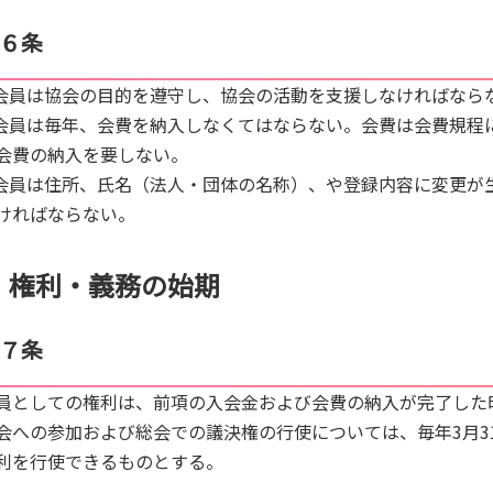
６条
.会員は協会の目的を遵守し、協会の活動を支援しなければなら
.会員は毎年、会費を納入しなくてはならない。会費は会費規程
会費の納入を要しない。
.会員は住所、氏名（法人・団体の名称）、や登録内容に変更が
ければならない。
権利・義務の始期
７条
員としての権利は、前項の入会金および会費の納入が完了した
会への参加および総会での議決権の行使については、毎年3月3
利を行使できるものとする。