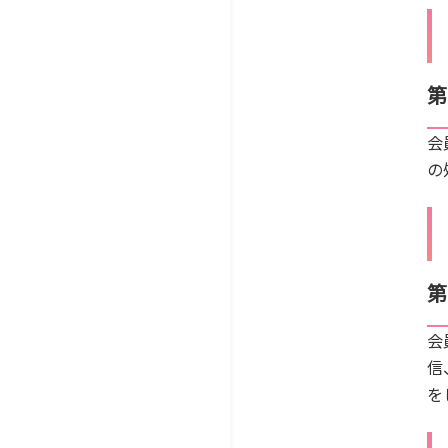
第
会
の
第
会
信
を