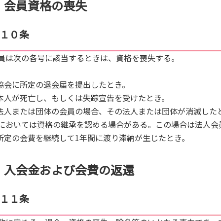
会員資格の喪失
１０条
員は次の各号に該当するときは、資格を喪失する。
.協会に所定の退会届を提出したとき。
.本人が死亡し、もしくは失踪宣告を受けたとき。
.法人または団体の会員の場合、その法人または団体が消滅した
においては資格の継承を認める場合がある。この場合は法人会
.所定の会費を継続して1年間に渡り滞納が生じたとき。
入会金および会費の返還
１１条