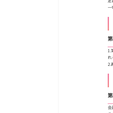
定
一
第
1
れ
2
第
会