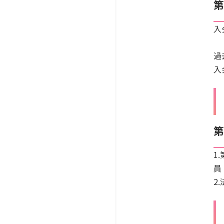
第
入
過
入
第
1
員
2