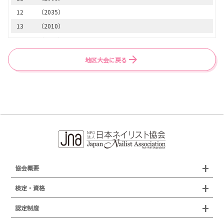
28
（1116）
12
（2035）
29
（1016）
13
（2010）
30
（1002）
14
（2001）
31
（1141）
15
（2103）
地区大会に戻る
32
（1155）
16
（2012）
33
（1120）
17
（2102）
34
（1137）
17
（2116）
35
（1052）
19
（2059）
35
（1091）
20
（2036）
37
（1171）
21
（2022）
38
（1173）
22
（2057）
39
（1001）
23
（2139）
協会概要
40
（1074）
24
（2021）
組織概要
検定・資格
41
（1168）
25
（2155）
沿革
42
（1123）
検定試験
認定制度
26
（2121）
所在地
43
（1033）
27
（2037）
JNAジェルネイル技能検定試験