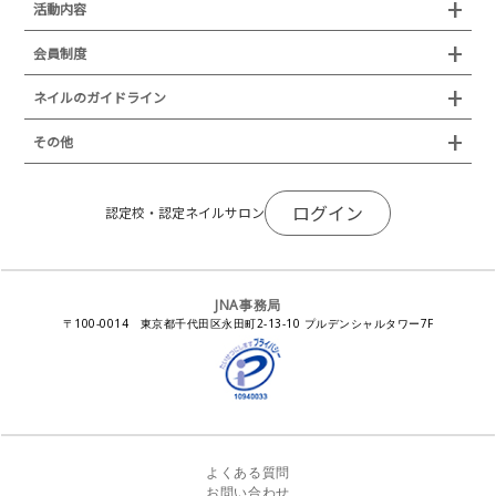
認定制度
活動内容
44
（1172）
プレスリリース
28
（2098）
JNAフットケア理論検定試験
イベント
認定講師
会員制度
45
（1083）
29
（2007）
叙勲・褒章・受賞・表彰
セミナー
ネイリスト技能検定試験（JNEC主催）
イベント
認定校
ネイルトレンド
46
（1157）
30
（2120）
セミナー
通常総会について
会員制度
ネイルのガイドライン
JNAネイリスト技能検定国際試験
ネイルエキスポ
ネイルトレンド
認定ネイルサロン
47
（1089）
31
（2130）
JNAスーパーライブ
個人会員
JNAネイリストキャリアパス講習会
新型コロナ感染症関連
ネイルオブザイヤー
その他
トレンドプロジェクトメンバー
48
（1095）
32
（2127）
ネイルサロン衛生管理士講習会
法人会員
JNAネイルサロン等化学物質管理講習会
ネイルサロンの衛生管理
アジアネイルフェスティバル
49
（1005）
33
（2143）
NEWS
JNAネイリストキャリアパス講習会
会報誌Natiful
50
（1049）
JNAオフィシャル教材
コンプライアンス／法令遵守
ログイン
全日本ネイリスト選手権・地区大会
認定校・認定ネイルサロン
34
（2074）
サポートネイルサロン制度
JNAネイルサロン等化学物質管理講習会
51
（1119）
35
（2044）
ジェルネイル製品の化粧品該当性
ネイルカンファレンス
ネイルカレンダー
ネイルサロン向けセミナー
52
（1014）
36
（2087）
ステルスマーケティングに関する注意喚起
ネイルフォーラム
イラストでわかる！JNA
53
（1115）
感染症対策セミナー
JNA事務局
37
（2028）
瞬間接着剤の使用について
11月ネイル月間
教材・書籍・刊行物
〒100-0014 東京都千代田区永田町2-13-10 プルデンシャルタワー7F
54
（1109）
38
（2080）
EUにおけるTPO成分を含む化粧品の市場提供禁止について
ピンクリボン運動
ダウンロード
55
（1038）
39
（2045）
景品表示法に基づく措置命令について
その他イベント
56
（1164）
40
（2062）
57
（1036）
41
（2024）
58
（1100）
42
（2054）
よくある質問
59
（1034）
43
（2076）
お問い合わせ