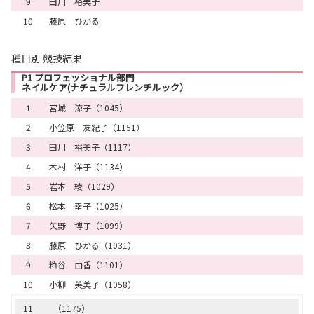
9
田川 裕美子
10
藤原 ひかる
種目別 競技結果
P1 プロフェッショナル部門
ネイルケア(ナチュラルフレンチルック）
1
宮城 涼子（1045）
2
小笠原 友紀子（1151）
3
田川 裕美子（1117）
4
木村 洋子（1134）
5
岩本 綾（1029）
6
松本 幸子（1025）
7
矢野 博子（1099）
8
藤原 ひかる（1031）
9
粕谷 由香（1101）
10
小柳 芙美子（1058）
11
（1175）