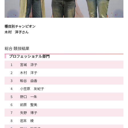
種目別チャンピオン
木村 洋子さん
総合 競技結果
プロフェッショナル部門
1
宮城 涼子
2
木村 洋子
3
粕谷 由香
4
小笠原 友紀子
5
野口 一朱
6
前原 聖美
7
矢野 博子
8
岩本 綾