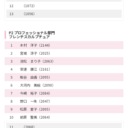
12
（1072）
13
（1056）
14
（1035）
15
（1087）
P2 プロフェッショナル部門
フレンチスカルプチュア
16
（1088）
1
木村 洋子（2144）
16
（1133）
2
宮城 涼子（2025）
18
（1013）
3
池松 まり子（2063）
19
（1026）
4
安達 康江（2161）
20
（1142）
5
粕谷 由香（2095）
21
（1092）
6
大河内 美絵（2090）
22
（1129）
7
今崎 裕子（2084）
23
（1154）
8
野口 一朱（2047）
24
（1148）
9
松原 愛子（2005）
25
（1067）
10
前原 聖美（2064）
26
（1124）
27
（1055）
11
（2068）