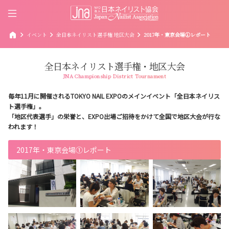
home
chevron_right
chevron_right
chevron_right
イベント
全日本ネイリスト選手権 地区大会
2017年・東京会場①レポート
全日本ネイリスト選手権・地区大会
JNA Championship District Tournament
毎年11月に開催されるTOKYO NAIL EXPOのメインイベント「全日本ネイリス
ト選手権」。
「地区代表選手」の栄誉と、EXPO出場ご招待をかけて全国で地区大会が行な
われます！
2017年・東京会場①レポート