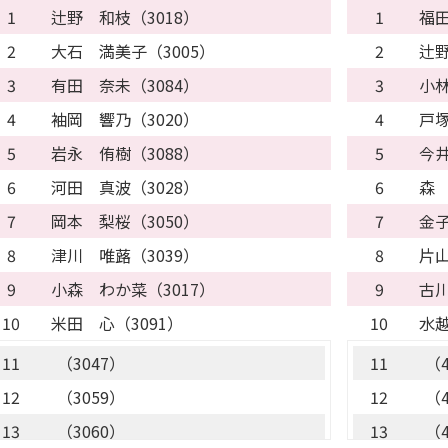
17
（1058）
17
（2
1
辻野 和枝（3018）
1
福田
18
（1081）
18
（2
2
大石 満美子（3005）
2
辻野
19
（1079）
19
（2
3
有田 奈未（3084）
3
小林
20
（1070）
20
（2
4
袖岡 響乃（3020）
4
戸塚
21
（1063）
21
（2
5
岩永 侑樹（3088）
5
今井
22
（1055）
22
（2
6
河田 真波（3028）
6
森 
23
（1056）
23
（2
7
岡本 梨桜（3050）
7
金子
24
（1094）
24
（2
8
津川 唯蕗（3039）
8
片山
25
（1026）
25
（2
9
小森 わか菜（3017）
9
古川
26
（1051）
25
（2
10
米田 心（3091）
10
水越
26
（1064）
27
（2
11
（3047）
11
（4
28
（1091）
28
（2
12
（3059）
12
（4
29
（1036）
29
（2
13
（3060）
13
（4