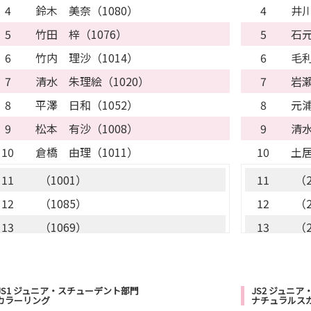
4
鈴木 美奈（1080）
4
井川
5
竹田 梓（1076）
5
石元
6
竹内 理沙（1014）
6
毛利
7
清水 朱理絵（1020）
7
岩瀬
8
平澤 日和（1052）
8
元浦
9
松本 有沙（1008）
9
清水
10
倉橋 由理（1011）
10
土居
11
（1001）
11
（2
12
（1085）
12
（2
13
（1069）
13
（2
14
（1062）
14
（2
15
（1092）
15
（2
JS1 ジュニア・スチューデント部門
JS2 ジュニ
16
（1089）
16
（2
カラーリング
ナチュラルス