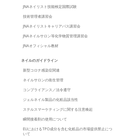
034）
016）
JNAネイリスト技能検定国際試験
036）
004）
技術管理者講習会
003）
015）
JNAネイリストキャリアパス講習会
029）
038）
JNAネイルサロン等化学物質管理講習会
093）
027）
JNAオフィシャル教材
042）
040）
ネイルのガイドライン
057）
018）
新型コロナ感染症関連
088）
051）
ネイルサロンの衛生管理
035）
045）
コンプライアンス／法令遵守
008）
003）
ジェルネイル製品の化粧品該当性
070）
010）
ステルスマーケティングに関する注意喚起
024）
047）
瞬間接着剤の使用について
009）
011）
EUにおけるTPO成分を含む化粧品の市場提供禁止につ
いて
017）