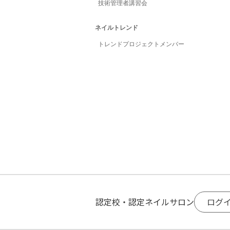
40
（3002）
40
（4
技術管理者講習会
57
（1037）
57
（2
40
（3015）
41
（4
ネイルトレンド
58
（1077）
58
（2
40
（3049）
42
（4
トレンドプロジェクトメンバー
59
（1061）
59
（2
40
（3063）
43
（4
60
（1100）
60
（2
40
（3099）
44
（4
61
（1023）
61
（2
45
（3079）
45
（4
62
（1083）
62
（2
46
（3089）
45
（4
63
（1021）
63
（2
47
（3008）
47
（4
64
（1038）
64
（2
48
（3086）
47
（4
65
（1084）
65
（2
49
（3031）
49
（4
66
（1060）
66
（2
49
（3036）
50
（4
67
（1050）
67
（2
49
（3037）
51
（4
ログ
認定校・認定ネイルサロン
68
（1004）
68
（2
49
（3062）
52
（4
68
（1012）
69
（2
53
（3057）
53
（4