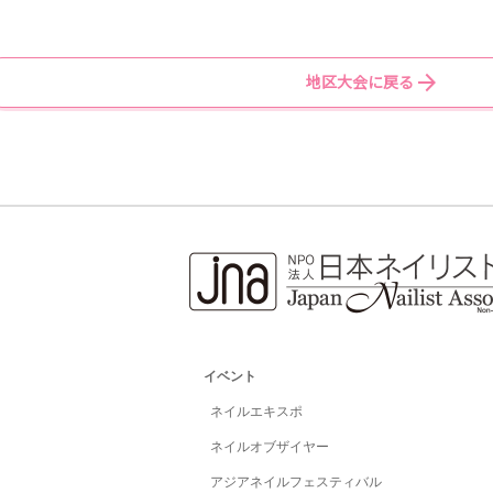
29
（1075）
30
（2
14
（3038）
14
（4
31
（1053）
31
（2
15
（3082）
15
（4
地区大会に戻る
31
（1071）
32
（2
16
（3100）
16
（4
33
（1096）
33
（2
17
（3080）
17
（4
34
（1074）
34
（2
18
（3093）
18
（4
34
（1078）
34
（2
19
（3096）
19
（4
36
（1090）
36
（2
20
（3024）
20
（4
37
（1088）
37
（2
21
（3092）
21
（4
38
（1042）
38
（2
22
（3009）
22
（4
38
（1066）
39
（2
23
（3071）
23
（4
イベント
40
（1007）
40
（2
24
（3094）
24
（4
ネイルエキスポ
41
（1065）
41
（2
24
（3098）
25
（4
ネイルオブザイヤー
42
（1068）
42
（2
26
（3081）
25
（4
アジアネイルフェスティバル