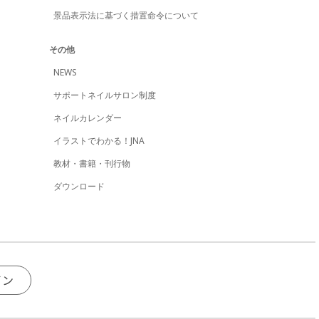
041）
景品表示法に基づく措置命令について
090）
021）
047）
020）
その他
013）
NEWS
049）
079）
サポートネイルサロン制度
042）
043）
ネイルカレンダー
036）
073）
イラストでわかる！JNA
037）
教材・書籍・刊行物
077）
028）
ダウンロード
004）
031）
083）
033）
078）
055）
087）
044）
イン
095）
030）
052）
039）