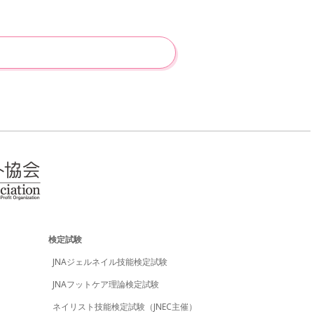
050）
025）
080）
053）
069）
014）
075）
029）
005）
022）
056）
054）
019）
023）
006）
035）
033）
002）
048）
052）
検定試験
081）
059）
JNAジェルネイル技能検定試験
097）
001）
JNAフットケア理論検定試験
049）
017）
ネイリスト技能検定試験（JNEC主催）