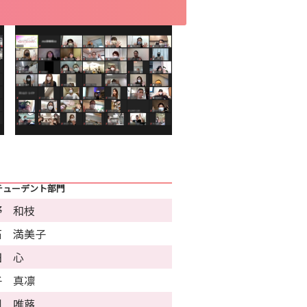
チューデント部門
野 和枝
石 満美子
田 心
子 真凛
川 唯蕗