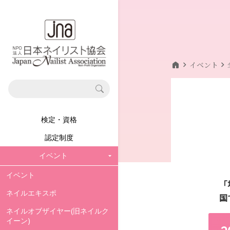
home
chevron_right
chevron_right
イベント
検定・資格
認定制度
イベント
イベント
「
ネイルエキスポ
国
ネイルオブザイヤー(旧ネイルク
イーン)