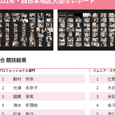
2021年・西日本地区大会③レポート
合 競技結果
プロフェッショナル部門
ジュニア・ス
1
勘村 伶奈
1
辻
2
元浦 未奈子
2
大
3
國廣 茉実
3
米
4
清水 朱理絵
4
金
5
松本 有沙
5
津