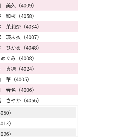
037）
 美久（4009）
066）
 和枝（4058）
014）
 茉莉奈（4034）
011）
 瑛未衣（4007）
015）
 ひかる（4048）
067）
めぐみ（4008）
082）
 真凛（4024）
021）
 華（4005）
016）
 春名（4006）
039）
 さやか（4056）
038）
050）
065）
013）
085）
026）