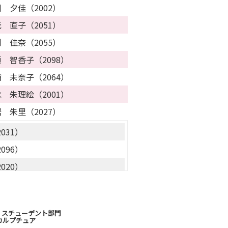
 夕佳（2002）
 直子（2051）
 佳奈（2055）
 智香子（2098）
 未奈子（2064）
 朱理絵（2001）
 朱里（2027）
031）
096）
020）
061）
045）
ア・スチューデント部門
040）
カルプチュア