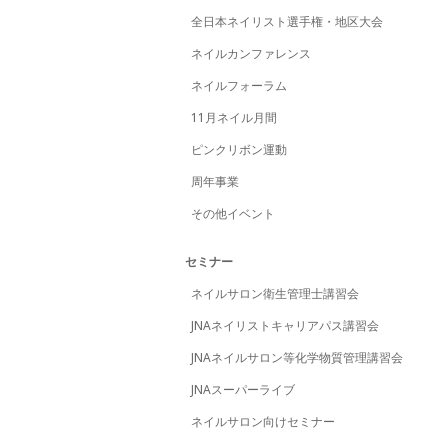
42
（1073）
43
（2
27
（3001）
27
（4
全日本ネイリスト選手権・地区大会
44
（1015）
44
（2
28
（3034）
28
（4
ネイルカンファレンス
44
（1016）
45
（2
29
（3056）
29
（4
ネイルフォーラム
44
（1027）
46
（2
29
（3087）
30
（4
11月ネイル月間
44
（1047）
47
（2
31
（3042）
31
（4
ピンクリボン運動
48
（1045）
48
（2
32
（3004）
32
（4
周年事業
49
（1054）
48
（2
33
（3058）
33
（4
その他イベント
50
（1067）
48
（2
34
（3072）
34
（4
セミナー
50
（1099）
51
（2
35
（3051）
35
（4
ネイルサロン衛生管理士講習会
52
（1013）
52
（2
36
（3044）
36
（4
JNAネイリストキャリアパス講習会
53
（1057）
53
（2
37
（3048）
37
（4
JNAネイルサロン等化学物質管理講習会
54
（1033）
54
（2
38
（3052）
38
（4
JNAスーパーライブ
55
（1095）
55
（2
39
（3013）
39
（4
ネイルサロン向けセミナー
56
（1031）
56
（2