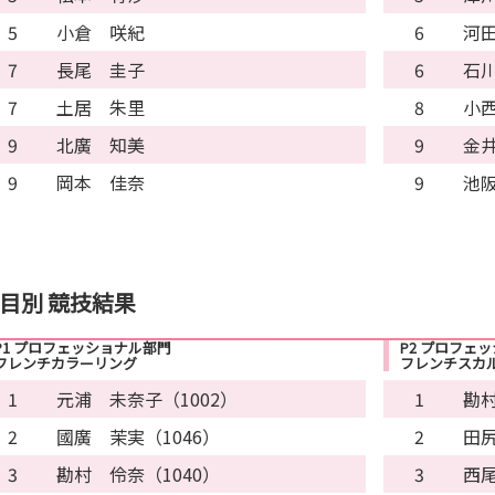
5
小倉 咲紀
6
河
7
長尾 圭子
6
石
7
土居 朱里
8
小
9
北廣 知美
9
金
9
岡本 佳奈
9
池
目別 競技結果
P1 プロフェッショナル部門
P2 プロフェ
フレンチカラーリング
フレンチスカ
1
元浦 未奈子（1002）
1
勘村
2
國廣 茉実（1046）
2
田尻
3
勘村 伶奈（1040）
3
西尾