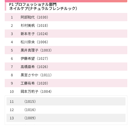
P1 プロフェッショナル部門
ネイルケア(ナチュラルフレンチルック）
1
阿部和代（1030）
2
杉村美帆（1018）
3
新本冬子（1024）
4
松川奈央（1006）
5
黒井真理子（1003）
6
伊藤希望（1027）
7
高橋亜希（1026）
8
黒宮さやか（1011）
9
工藤有希（1020）
10
岡本万莉子（1004）
11
（1015）
12
（1016）
13
（1009）
14
（1005）