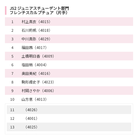
31
（2030）
15
（3009）
JS2 ジュニアスチューデント部門
フレンチスカルプチュア（片手）
32
（2035）
16
（3019）
33
（2037）
1
村上真衣（4015）
17
（3031）
34
（2017）
2
石川莉帆（4018）
18
（3029）
35
（2009）
3
中川真弥（4029）
19
（3039）
36
（2018）
4
福田茜（4017）
20
（3014）
37
（2028）
5
土橋明日香（4009）
21
（3035）
6
塩田梢（4004）
22
（3007）
7
奥田美紀（4016）
23
（3002）
8
駒形甫史子（4023）
24
（3008）
9
村岡さやか（4006）
25
（3016）
10
山方恵（4013）
26
（3042）
27
（3010）
11
（4026）
28
（3033）
12
（4001）
29
（3022）
13
（4025）
30
（3018）
14
（4020）