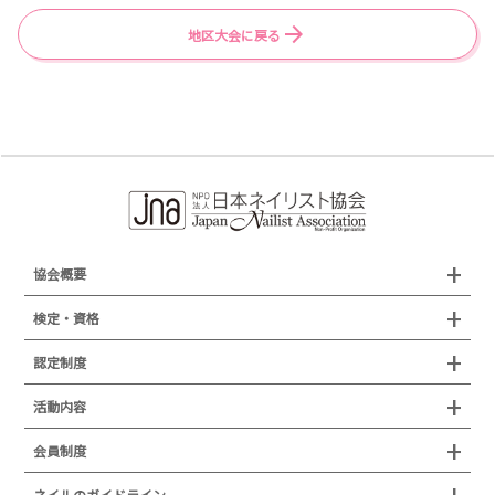
31
（3034）
15
（4028）
地区大会に戻る
32
（3041）
16
（4022）
33
（3011）
17
（4011）
34
（3027）
18
（4007）
35
（3015）
19
（4030）
36
（3024）
20
（4031）
21
（4002）
22
（4008）
23
（4014）
協会概要
24
（4003）
組織概要
検定・資格
25
（4024）
沿革
検定試験
認定制度
26
（4019）
所在地
27
（4012）
JNAジェルネイル技能検定試験
認定制度
活動内容
プレスリリース
28
（4005）
JNAフットケア理論検定試験
イベント
認定講師
会員制度
29
（4027）
叙勲・褒章・受賞・表彰
セミナー
ネイリスト技能検定試験（JNEC主催）
イベント
認定校
ネイルトレンド
30
（4021）
セミナー
通常総会について
会員制度
ネイルのガイドライン