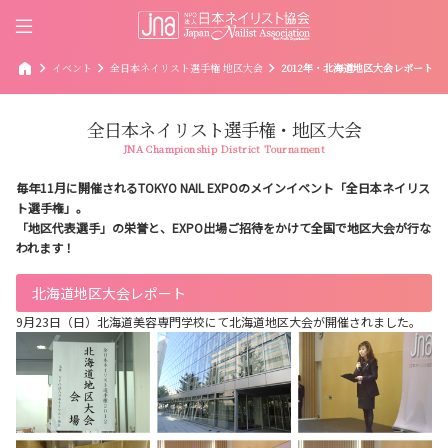
home
chevron_right
chevron_right
chevron_right
イベント
全日本ネイリスト選手権 地区大会
2012年・北海道地区大会レポート
全日本ネイリスト選手権・地区大会
JNA Championship District Tournament
毎年11月に開催されるTOKYO NAIL EXPOのメインイベント「全日本ネイリス
ト選手権」。
「地区代表選手」の栄誉と、EXPO出場ご招待をかけて全国で地区大会が行な
われます！
北海道地区大会レポート
9月23日（日）北海道美容専門学校にて北海道地区大会が開催されました。