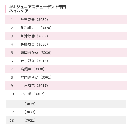
15
（2033）
JS1 ジュニアスチューデント部門
ネイルケア
16
（2002）
1
児玉麻美（3032）
17
（2006）
2
駒形甫史子（3028）
18
（2032）
3
川津静香（3003）
19
（2005）
4
伊藤成美（3030）
20
（2026）
5
富岡あかね（3036）
21
（2020）
6
仕子彩海（3013）
22
（2015）
7
高銀京（3038）
23
（2038）
8
村岡さやか（3001）
24
（2022）
9
中村有花（3017）
25
（2014）
10
北川愛（3012）
26
（2027）
27
（2036）
11
（3025）
28
（2029）
12
（3037）
29
（2007）
13
（3021）
30
（2016）
14
（3006）