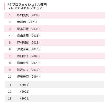
15
（1014）
P2 プロフェッショナル部門
フレンチスカルプチュア
16
（1012）
1
杉村美帆（2034）
17
（1017）
2
伊藤茜（2025）
18
（1013）
3
岸本彩夢（2039）
19
（1010）
4
森由香里（2031）
20
（1007）
5
戸村和俊（2011）
21
（1019）
6
澤波若奈（2010）
22
（1023）
7
谷口幸子（2003）
23
（1008）
8
松川奈央（2023）
24
（1002）
9
渡辺ミキ（2013）
25
（1001）
10
伊藤美奈（2004）
26
（1021）
27
（1029）
11
（2019）
28
（1028）
12
（2021）
13
（2001）
14
（2008）