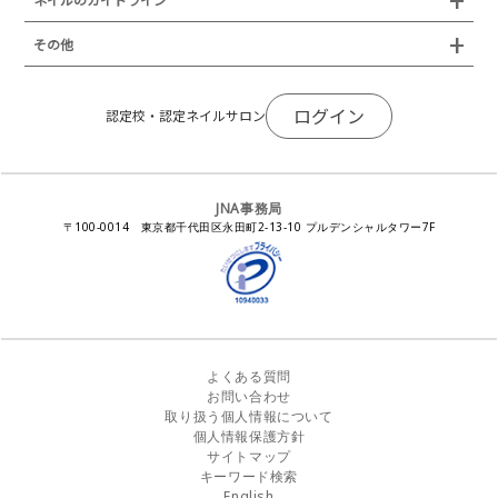
JNAネイリスト技能検定国際試験
ネイルエキスポ
ネイルトレンド
認定ネイルサロン
JNAスーパーライブ
個人会員
JNAネイリストキャリアパス講習会
新型コロナ感染症関連
ネイルオブザイヤー
その他
トレンドプロジェクトメンバー
ネイルサロン衛生管理士講習会
法人会員
JNAネイルサロン等化学物質管理講習会
ネイルサロンの衛生管理
アジアネイルフェスティバル
NEWS
JNAネイリストキャリアパス講習会
会報誌Natiful
JNAオフィシャル教材
コンプライアンス／法令遵守
ログイン
全日本ネイリスト選手権・地区大会
認定校・認定ネイルサロン
サポートネイルサロン制度
JNAネイルサロン等化学物質管理講習会
ジェルネイル製品の化粧品該当性
ネイルカンファレンス
ネイルカレンダー
ネイルサロン向けセミナー
ステルスマーケティングに関する注意喚起
ネイルフォーラム
イラストでわかる！JNA
感染症対策セミナー
JNA事務局
瞬間接着剤の使用について
11月ネイル月間
教材・書籍・刊行物
〒100-0014 東京都千代田区永田町2-13-10 プルデンシャルタワー7F
EUにおけるTPO成分を含む化粧品の市場提供禁止について
ピンクリボン運動
ダウンロード
景品表示法に基づく措置命令について
その他イベント
よくある質問
お問い合わせ
取り扱う個人情報について
個人情報保護方針
サイトマップ
キーワード検索
English