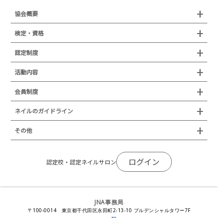
協会概要
組織概要
検定・資格
沿革
検定試験
認定制度
所在地
JNAジェルネイル技能検定試験
認定制度
活動内容
プレスリリース
JNAフットケア理論検定試験
イベント
認定講師
会員制度
叙勲・褒章・受賞・表彰
セミナー
ネイリスト技能検定試験（JNEC主催）
イベント
認定校
ネイルトレンド
セミナー
通常総会について
会員制度
ネイルのガイドライン
JNAネイリスト技能検定国際試験
ネイルエキスポ
ネイルトレンド
認定ネイルサロン
JNAスーパーライブ
個人会員
JNAネイリストキャリアパス講習会
新型コロナ感染症関連
ネイルオブザイヤー
その他
トレンドプロジェクトメンバー
ネイルサロン衛生管理士講習会
法人会員
JNAネイルサロン等化学物質管理講習会
ネイルサロンの衛生管理
アジアネイルフェスティバル
NEWS
JNAネイリストキャリアパス講習会
会報誌Natiful
JNAオフィシャル教材
コンプライアンス／法令遵守
ログイン
全日本ネイリスト選手権・地区大会
認定校・認定ネイルサロン
サポートネイルサロン制度
JNAネイルサロン等化学物質管理講習会
ジェルネイル製品の化粧品該当性
ネイルカンファレンス
ネイルカレンダー
ネイルサロン向けセミナー
ステルスマーケティングに関する注意喚起
ネイルフォーラム
イラストでわかる！JNA
感染症対策セミナー
JNA事務局
瞬間接着剤の使用について
11月ネイル月間
教材・書籍・刊行物
〒100-0014 東京都千代田区永田町2-13-10 プルデンシャルタワー7F