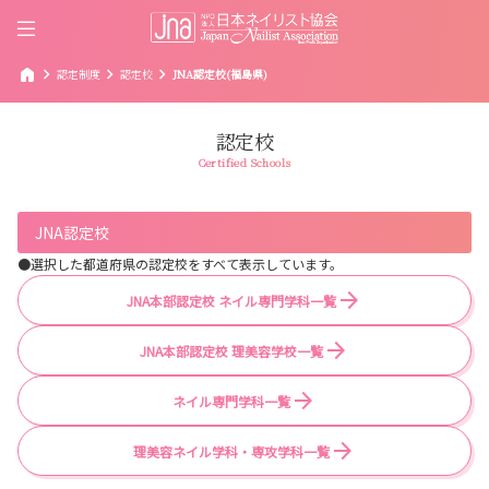
home
chevron_right
chevron_right
chevron_right
認定制度
認定校
JNA認定校(福島県)
認定校
Certified Schools
JNA認定校
●選択した都道府県の認定校をすべて表示しています。
JNA本部認定校 ネイル専門学科一覧
JNA本部認定校 理美容学校一覧
ネイル専門学科一覧
理美容ネイル学科・専攻学科一覧