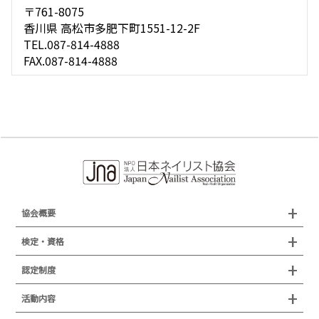
〒761-8075
香川県 高松市多肥下町1551-12-2F
TEL.087-814-4888
FAX.087-814-4888
協会概要
組織概要
検定・資格
沿革
検定試験
認定制度
所在地
JNAジェルネイル技能検定試験
認定制度
活動内容
プレスリリース
JNAフットケア理論検定試験
イベント
認定講師