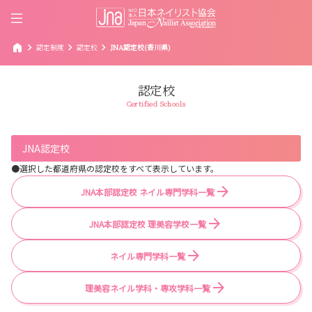
home
chevron_right
chevron_right
chevron_right
認定制度
認定校
JNA認定校(香川県)
認定校
Certified Schools
JNA認定校
●選択した都道府県の認定校をすべて表示しています。
JNA本部認定校 ネイル専門学科一覧
JNA本部認定校 理美容学校一覧
ネイル専門学科一覧
理美容ネイル学科・専攻学科一覧