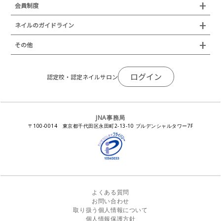
会員制度
叙勲・褒章・受賞・表彰
セミナー
ネイリスト技能検定試験（JNEC主催）
イベント
認定校
ネイルトレンド
セミナー
通常総会について
会員制度
ネイルのガイドライン
JNAネイリスト技能検定国際試験
ネイルエキスポ
ネイルトレンド
認定ネイルサロン
JNAスーパーライブ
個人会員
JNAネイリストキャリアパス講習会
新型コロナ感染症関連
ネイルオブザイヤー
その他
トレンドプロジェクトメンバー
ネイルサロン衛生管理士講習会
法人会員
JNAネイルサロン等化学物質管理講習会
ネイルサロンの衛生管理
アジアネイルフェスティバル
NEWS
JNAネイリストキャリアパス講習会
会報誌Natiful
JNAオフィシャル教材
コンプライアンス／法令遵守
ログイン
全日本ネイリスト選手権・地区大会
認定校・認定ネイルサロン
サポートネイルサロン制度
JNAネイルサロン等化学物質管理講習会
ジェルネイル製品の化粧品該当性
ネイルカンファレンス
ネイルカレンダー
ネイルサロン向けセミナー
ステルスマーケティングに関する注意喚起
ネイルフォーラム
イラストでわかる！JNA
感染症対策セミナー
JNA事務局
瞬間接着剤の使用について
11月ネイル月間
教材・書籍・刊行物
〒100-0014 東京都千代田区永田町2-13-10 プルデンシャルタワー7F
EUにおけるTPO成分を含む化粧品の市場提供禁止について
ピンクリボン運動
ダウンロード
景品表示法に基づく措置命令について
その他イベント
よくある質問
お問い合わせ
取り扱う個人情報について
個人情報保護方針