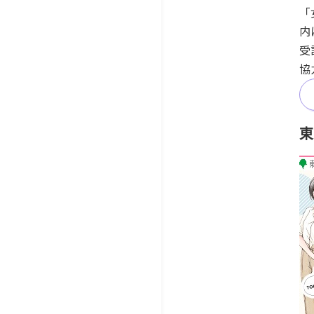
「
内
受
協
東