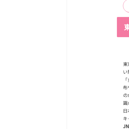
東
い
「
布
の
識
日
キ
J