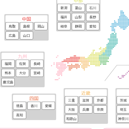
中部
新潟
富山
石川
福井
山梨
長野
中国
岐阜
静岡
愛知
鳥取
島根
岡山
広島
山口
九州
福岡
佐賀
長崎
熊本
大分
宮崎
鹿児島
近畿
四国
三重
滋賀
京都
茨城
徳島
香川
愛媛
大阪
兵庫
奈良
埼玉
高知
和歌山
神奈川