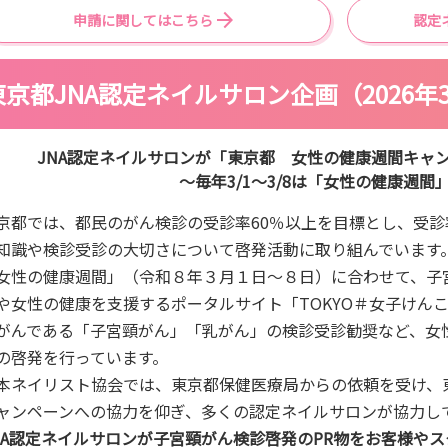
申請に関してはこちら
認定
東京都JNA認定ネイルサロン企画（2026年
JNA認定ネイルサロンが「東京都 女性の健康週間キャ
～毎年3/1～3/8は「女性の健康週間
京都では、都民のがん検診の受診率60％以上を目標とし、受
知識や検診受診の大切さについて啓発活動に取り組んでいます
女性の健康週間」（令和８年３月１日～８日）に合わせて、子
や女性の健康を支援するポータルサイト「TOKYO＃女子けん
がんである「子宮頸がん」「乳がん」の検診受診勧奨など、女
の啓発を行っています。
本ネイリスト協会では、東京都保健医療局からの依頼を受け、東
ャンペーンへの協力を仰ぎ、多くの認定ネイルサロンが協力し
NA認定ネイルサロンが子宮頸がん検診啓発のPR物をお客様や