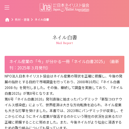
home
chevron_right
chevron_right
教材・書籍
ネイル白書
ネイル白書
Nail Report
ネイル産業の「今」が分かる一冊「ネイル白書2025」（最新
刊：2025年３月発刊）
NPO法人日本ネイリスト協会はネイル産業の現状を正確に把握し、今後の発
展の指針とする目的で市場調査を行っており、2008年10月に『ネイル白書
2008-9』を発刊しました。その後、継続して調査を実施しており、『ネイル
白書2025』が第8号となります。
第6号「ネイル白書2020」発刊直後に始まったパンデミック「新型コロナウ
イルス感染症」によって、世界経済は大きな方向転換を迫られ、ネイル産業
も大きな打撃を受けました。本書では、2023年にパンデミックが収束し、そ
こからどのようにネイル産業が復活するのかという現在の状況を出来るだけ
正確に把握することに努めました。また、今後ネイルがより社会に浸透する
ための取り組みについても探っています。