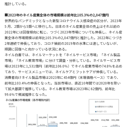
推計している。
■2023年のネイル産業全体の市場規模は前年比105.3％の2,047億円
世界的なパンデミックとなった新型コロナウイルス感染症の区分が、2023年
5 ⽉、2類から5類へと移⾏した。⽇本のネイル産業全体の売上はそれ以前の
2022年には回復傾向に転じ、つづく2023年市場についても伸⻑し、ネイル産
業全体の市場規模は前年⽐105.3％の2,047億円と推計した。2022年につづき
2年連続で伸長しており、コロナ禍前の2019年の水準には達していないが、
順調に回復へと向かっている状況にある。
ネイル白書では、ネイルマーケットを「ネイルサービス市場」「ネイル製品
市場」「ネイル教育市場」に分けて調査・分析している。ネイルサービス市
場は2023年に1,531億円（前年比106.0％）でネイル産業市場の74.8％を占め
ており、サービスメニューでは、ネイルケアとフットケアが伸長している。
消費者向けネイル製品市場は2023年に454億円（末端価格ベース）であり、
前年比103.4％の伸長となった。当該市場は、直近10年間では2020年を除い
て拡大基調で推移している。ネイル教育市場は2023年に62億円、前年比
99.6％で微減推移となった。