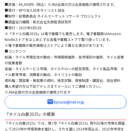
■定価：66,000円（税込）※JNA会員の方は会員価格が適用されます。
■発行：NPO法人日本ネイリスト協会
■制作：総務委員会 ネイルマーケットリサーチ プロジェクト
■調査協力機関：株式会社矢野経済研究所
■発行：2025年3月1日
※『ネイル白書2025』は電子書籍でも販売します。電子書籍版はAmazon
Kindleストアをはじめとする各電子書籍ストアで取り扱っています。
※電子書籍版の販売価格はストアにより異なる場合があります。
■コンテンツ
総論：ネイル市場全体の動向・市場規模推移、各市場別の推移、ネイル産業
の就業者数
各論：ネイルサービス市場、ネイルサロンの経営実態、ネイル製品市場、ネ
イル教育市場、消費者の動向、ネイリストの動向
資料編：理容業・美容業の資料、検定試験、資格制度・講習会、協会資料
購入希望の方は下記アドレスまでメールにてご連絡ください。
※JNA会員の方は会員価格が適用されます
kyouzai@nail.or.jp
『ネイル白書2025』の概要
『ネイル白書2025』では、第7号『ネイル白書2023』発刊以降の市場を調査
して2023年の市場実績を推計し、それを基に2024年見込み、2025年予測を