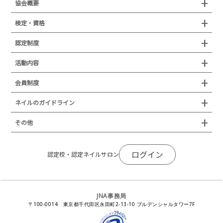
協会概要
組織概要
検定・資格
沿革
検定試験
認定制度
所在地
JNAジェルネイル技能検定試験
認定制度
活動内容
プレスリリース
JNAフットケア理論検定試験
イベント
認定講師
会員制度
叙勲・褒章・受賞・表彰
セミナー
ネイリスト技能検定試験（JNEC主催）
イベント
認定校
ネイルトレンド
セミナー
通常総会について
会員制度
ネイルのガイドライン
JNAネイリスト技能検定国際試験
ネイルエキスポ
ネイルトレンド
認定ネイルサロン
JNAスーパーライブ
個人会員
JNAネイリストキャリアパス講習会
新型コロナ感染症関連
ネイルオブザイヤー
その他
トレンドプロジェクトメンバー
ネイルサロン衛生管理士講習会
法人会員
JNAネイルサロン等化学物質管理講習会
ネイルサロンの衛生管理
アジアネイルフェスティバル
NEWS
JNAネイリストキャリアパス講習会
会報誌Natiful
JNAオフィシャル教材
コンプライアンス／法令遵守
ログイン
全日本ネイリスト選手権・地区大会
認定校・認定ネイルサロン
サポートネイルサロン制度
JNAネイルサロン等化学物質管理講習会
ジェルネイル製品の化粧品該当性
ネイルカンファレンス
ネイルカレンダー
ネイルサロン向けセミナー
ステルスマーケティングに関する注意喚起
ネイルフォーラム
イラストでわかる！JNA
感染症対策セミナー
JNA事務局
瞬間接着剤の使用について
11月ネイル月間
教材・書籍・刊行物
〒100-0014 東京都千代田区永田町2-13-10 プルデンシャルタワー7F
EUにおけるTPO成分を含む化粧品の市場提供禁止について
ピンクリボン運動
ダウンロード