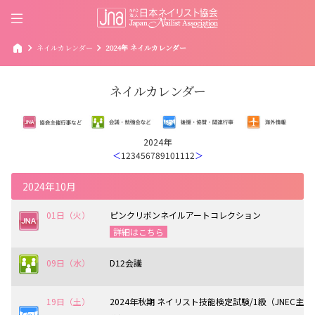
home
chevron_right
chevron_right
ネイルカレンダー
2024年 ネイルカレンダー
ネイルカレンダー
2024年
＜
1
2
3
4
5
6
7
8
9
10
11
12
＞
2024年10月
01日（火）
ピンクリボンネイルアートコレクション
詳細はこちら
09日（水）
D12会議
19日（土）
2024年秋期 ネイリスト技能検定試験/1級（JNEC主