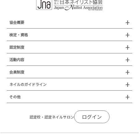
協会概要
組織概要
検定・資格
沿革
検定試験
認定制度
所在地
JNAジェルネイル技能検定試験
認定制度
活動内容
プレスリリース
JNAフットケア理論検定試験
イベント
認定講師
会員制度
叙勲・褒章・受賞・表彰
セミナー
ネイリスト技能検定試験（JNEC主催）
イベント
認定校
ネイルトレンド
セミナー
通常総会について
会員制度
ネイルのガイドライン
JNAネイリスト技能検定国際試験
ネイルエキスポ
ネイルトレンド
認定ネイルサロン
JNAスーパーライブ
個人会員
JNAネイリストキャリアパス講習会
新型コロナ感染症関連
ネイルオブザイヤー
その他
トレンドプロジェクトメンバー
ネイルサロン衛生管理士講習会
法人会員
JNAネイルサロン等化学物質管理講習会
ネイルサロンの衛生管理
アジアネイルフェスティバル
NEWS
JNAネイリストキャリアパス講習会
会報誌Natiful
JNAオフィシャル教材
コンプライアンス／法令遵守
ログイン
全日本ネイリスト選手権・地区大会
認定校・認定ネイルサロン
サポートネイルサロン制度
JNAネイルサロン等化学物質管理講習会
ジェルネイル製品の化粧品該当性
ネイルカンファレンス
ネイルカレンダー
ネイルサロン向けセミナー
ステルスマーケティングに関する注意喚起
ネイルフォーラム
イラストでわかる！JNA