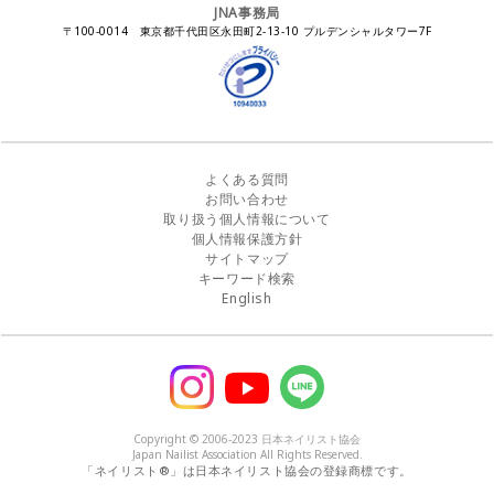
感染症対策セミナー
JNA事務局
瞬間接着剤の使用について
11月ネイル月間
教材・書籍・刊行物
〒100-0014 東京都千代田区永田町2-13-10 プルデンシャルタワー7F
EUにおけるTPO成分を含む化粧品の市場提供禁止について
ピンクリボン運動
ダウンロード
景品表示法に基づく措置命令について
その他イベント
よくある質問
お問い合わせ
取り扱う個人情報について
個人情報保護方針
サイトマップ
キーワード検索
English
Copyright © 2006-2023 日本ネイリスト協会
Japan Nailist Association All Rights Reserved.
「ネイリスト®」は日本ネイリスト協会の登録商標です。