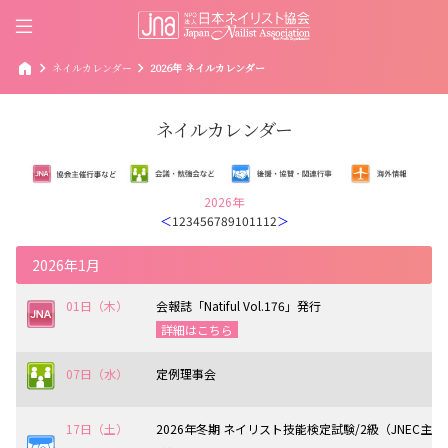
home
chevron_right
chevron_right
ネイルカレンダー
2026年 ネイルカレンダー
ネイルカレンダー
2026年
＜
1
2
3
4
5
6
7
8
9
10
11
12
＞
2026年1月
01日（木）
会報誌「Natiful Vol.176」発行
詳細はこちら
07日（水）
定例理事会
17日（土）
2026年冬期 ネイリスト技能検定試験/2級（JNEC主