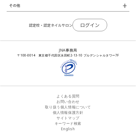
JNAスーパーライブ
個人会員
JNAネイリストキャリアパス講習会
新型コロナ感染症関連
ネイルオブザイヤー
その他
トレンドプロジェクトメンバー
ネイルサロン衛生管理士講習会
法人会員
JNAネイルサロン等化学物質管理講習会
ネイルサロンの衛生管理
アジアネイルフェスティバル
NEWS
JNAネイリストキャリアパス講習会
会報誌Natiful
JNAオフィシャル教材
コンプライアンス／法令遵守
ログイン
全日本ネイリスト選手権・地区大会
認定校・認定ネイルサロン
サポートネイルサロン制度
JNAネイルサロン等化学物質管理講習会
ジェルネイル製品の化粧品該当性
ネイルカンファレンス
ネイルカレンダー
ネイルサロン向けセミナー
ステルスマーケティングに関する注意喚起
ネイルフォーラム
イラストでわかる！JNA
感染症対策セミナー
JNA事務局
瞬間接着剤の使用について
11月ネイル月間
教材・書籍・刊行物
〒100-0014 東京都千代田区永田町2-13-10 プルデンシャルタワー7F
EUにおけるTPO成分を含む化粧品の市場提供禁止について
ピンクリボン運動
ダウンロード
景品表示法に基づく措置命令について
その他イベント
よくある質問
お問い合わせ
取り扱う個人情報について
個人情報保護方針
サイトマップ
キーワード検索
English