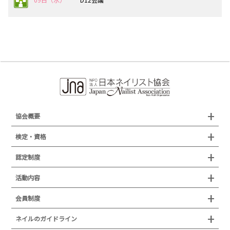
協会概要
組織概要
検定・資格
沿革
検定試験
認定制度
所在地
JNAジェルネイル技能検定試験
認定制度
活動内容
プレスリリース
JNAフットケア理論検定試験
イベント
認定講師
会員制度
叙勲・褒章・受賞・表彰
セミナー
ネイリスト技能検定試験（JNEC主催）
イベント
認定校
ネイルトレンド
セミナー
通常総会について
会員制度
ネイルのガイドライン
JNAネイリスト技能検定国際試験
ネイルエキスポ
ネイルトレンド
認定ネイルサロン