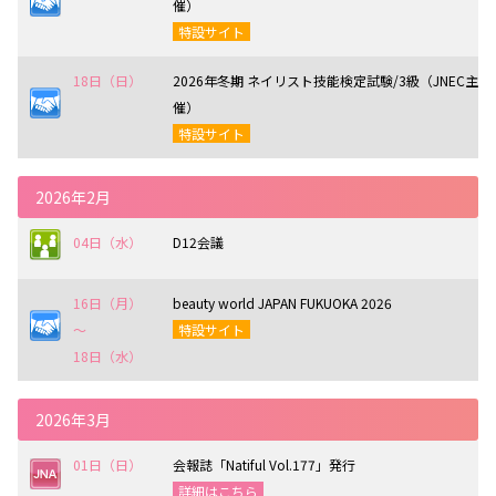
催）
特設サイト
18日（日）
2026年冬期 ネイリスト技能検定試験/3級（JNEC主
催）
特設サイト
2026年2月
04日（水）
D12会議
16日（月）
beauty world JAPAN FUKUOKA 2026
〜
特設サイト
18日（水）
2026年3月
01日（日）
会報誌「Natiful Vol.177」発行
詳細はこちら