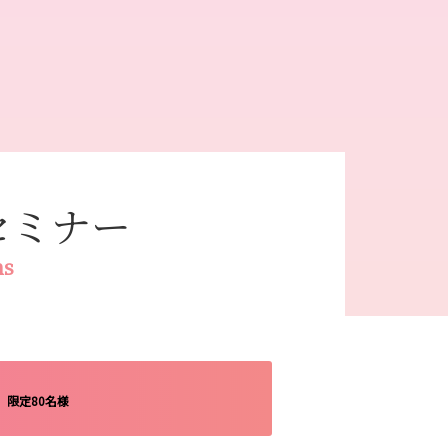
セミナー
ns
）
限定80名様