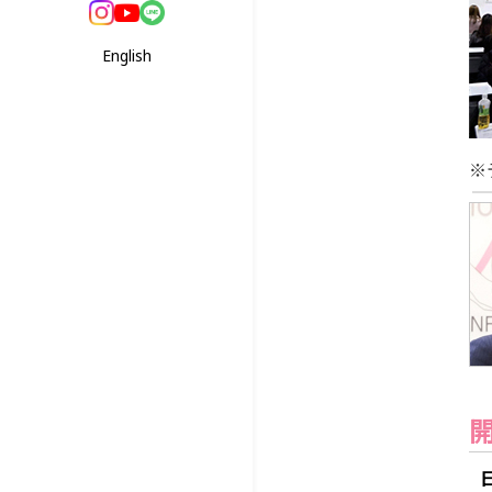
English
※