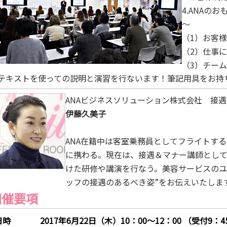
4.ANAの
～
（1）お客
（2）仕事
（3）チー
テキストを使っての説明と演習を行ないます！筆記用具をお持
ANAビジネスソリューション株式会社 接
伊藤久美子
ANA在籍中は客室乗務員としてフライトす
に携わる。現在は、接遇＆マナー講師とし
けた研修や講演を行なう。美容サービスのユ
ッフの接遇のあるべき姿”をお伝えいたしま
開催要項
日時
2017年6月22日（木）10：00～12：00 （受付9：