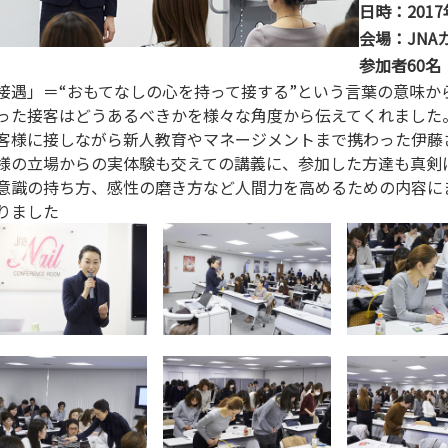
日時：2017
会場：JN
参加者60名
接遇」＝“おもてなしの心を持って接する”という言葉の意味か
った接客はどうあるべきかを様々な角度から伝えてくれました。
客様に接しながら新人教育やマネージメントまで携わった伊藤
様の立場からの実体験も交えての講義に、参加した方達も真剣
意識の持ち方、感性の磨き方など人間力を高めるための内容に
りました