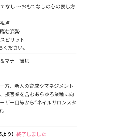
おもてなし ～おもてなしの心の表し方
様視点
に臨む姿勢
ムスピリット
ちください。
遇＆マナー講師
る一方、新人の育成やマネジメント
て、接客業を含むあらゆる業種に向
ーザー目線から“ネイルサロンスタ
す。
45より）
終了しました