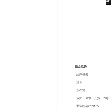
協会概要
組織概要
沿革
所在地
叙勲・褒章・受賞・表彰
通常総会について