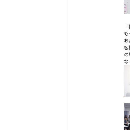
「
も
お
客
の
な