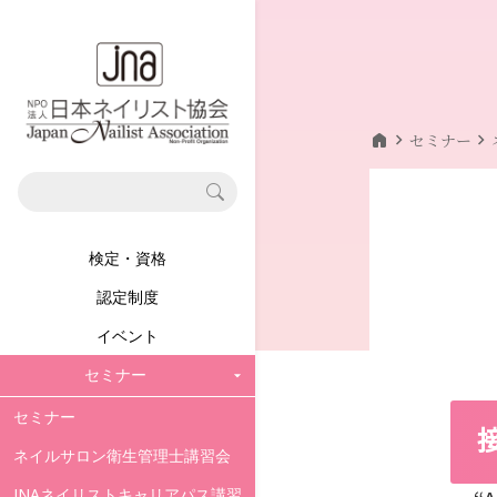
home
chevron_right
chevron_right
セミナー
検定・資格
認定制度
イベント
セミナー
セミナー
ネイルサロン衛生管理士講習会
JNAネイリストキャリアパス講習