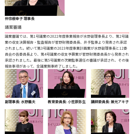
仲宗根幸子 理事長
議案審議
議案審議では、第1号議案の2022年度事業報告が水野副理事長より、第2号議
案の収支決算報告・監査報告が菅野財務委員長、井手監事より発表され承認
されました。続いて第3号議案の2023年度事業計画案が水野副理事長と12委
員会の各委員長より、第4号議案の収支予算案が菅野財務委員長から発表され
承認されました。最後に第5号議案の次期監事選任の審議が承認され、その後
報告事項があって、全議案無事終了しました。
副理事長: 水野義夫
教育委員長: 小笠原弥生
講師委員長: 兼光アキ子