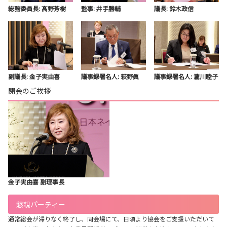
総務委員長: 髙野芳樹
監事: 井手勝輔
議長: 鈴木政信
副議長: 金子実由喜
議事録署名人: 萩野眞
議事録署名人: 瀧川睦子
閉会のご挨拶
金子実由喜 副理事長
懇親パーティー
通常総会が滞りなく終了し、同会場にて、日頃より協会をご支援いただいて