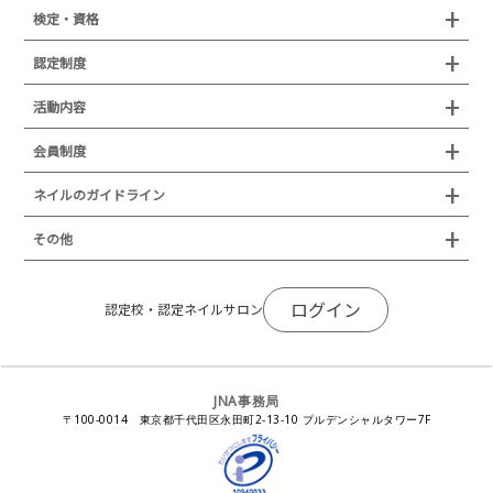
組織概要
検定・資格
沿革
検定試験
認定制度
所在地
JNAジェルネイル技能検定試験
認定制度
活動内容
プレスリリース
JNAフットケア理論検定試験
イベント
認定講師
会員制度
叙勲・褒章・受賞・表彰
セミナー
ネイリスト技能検定試験（JNEC主催）
イベント
認定校
ネイルトレンド
セミナー
通常総会について
会員制度
ネイルのガイドライン
JNAネイリスト技能検定国際試験
ネイルエキスポ
ネイルトレンド
認定ネイルサロン
JNAスーパーライブ
個人会員
JNAネイリストキャリアパス講習会
新型コロナ感染症関連
ネイルオブザイヤー
その他
トレンドプロジェクトメンバー
ネイルサロン衛生管理士講習会
法人会員
JNAネイルサロン等化学物質管理講習会
ネイルサロンの衛生管理
アジアネイルフェスティバル
NEWS
JNAネイリストキャリアパス講習会
会報誌Natiful
JNAオフィシャル教材
コンプライアンス／法令遵守
ログイン
全日本ネイリスト選手権・地区大会
認定校・認定ネイルサロン
サポートネイルサロン制度
JNAネイルサロン等化学物質管理講習会
ジェルネイル製品の化粧品該当性
ネイルカンファレンス
ネイルカレンダー
ネイルサロン向けセミナー
ステルスマーケティングに関する注意喚起
ネイルフォーラム
イラストでわかる！JNA
感染症対策セミナー
JNA事務局
瞬間接着剤の使用について
11月ネイル月間
教材・書籍・刊行物
〒100-0014 東京都千代田区永田町2-13-10 プルデンシャルタワー7F
EUにおけるTPO成分を含む化粧品の市場提供禁止について
ピンクリボン運動
ダウンロード
景品表示法に基づく措置命令について
その他イベント