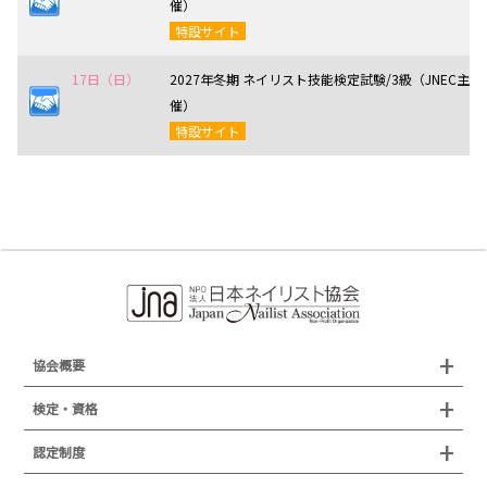
催）
特設サイト
17日（日）
2027年冬期 ネイリスト技能検定試験/3級（JNEC主
催）
特設サイト
協会概要
組織概要
検定・資格
沿革
検定試験
認定制度
所在地
JNAジェルネイル技能検定試験