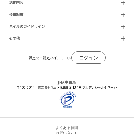
認定制度
活動内容
プレスリリース
JNAフットケア理論検定試験
イベント
認定講師
会員制度
叙勲・褒章・受賞・表彰
セミナー
ネイリスト技能検定試験（JNEC主催）
イベント
認定校
ネイルトレンド
セミナー
通常総会について
会員制度
ネイルのガイドライン
JNAネイリスト技能検定国際試験
ネイルエキスポ
ネイルトレンド
認定ネイルサロン
JNAスーパーライブ
個人会員
JNAネイリストキャリアパス講習会
新型コロナ感染症関連
ネイルオブザイヤー
その他
トレンドプロジェクトメンバー
ネイルサロン衛生管理士講習会
法人会員
JNAネイルサロン等化学物質管理講習会
ネイルサロンの衛生管理
アジアネイルフェスティバル
NEWS
JNAネイリストキャリアパス講習会
会報誌Natiful
JNAオフィシャル教材
コンプライアンス／法令遵守
ログイン
全日本ネイリスト選手権・地区大会
認定校・認定ネイルサロン
サポートネイルサロン制度
JNAネイルサロン等化学物質管理講習会
ジェルネイル製品の化粧品該当性
ネイルカンファレンス
ネイルカレンダー
ネイルサロン向けセミナー
ステルスマーケティングに関する注意喚起
ネイルフォーラム
イラストでわかる！JNA
感染症対策セミナー
JNA事務局
瞬間接着剤の使用について
11月ネイル月間
教材・書籍・刊行物
〒100-0014 東京都千代田区永田町2-13-10 プルデンシャルタワー7F
EUにおけるTPO成分を含む化粧品の市場提供禁止について
ピンクリボン運動
ダウンロード
景品表示法に基づく措置命令について
その他イベント
よくある質問
お問い合わせ