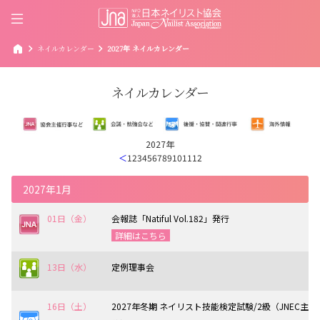
home
chevron_right
chevron_right
ネイルカレンダー
2027年 ネイルカレンダー
ネイルカレンダー
2027年
＜
1
2
3
4
5
6
7
8
9
10
11
12
2027年1月
01日（金）
会報誌「Natiful Vol.182」発行
詳細はこちら
13日（水）
定例理事会
16日（土）
2027年冬期 ネイリスト技能検定試験/2級（JNEC主