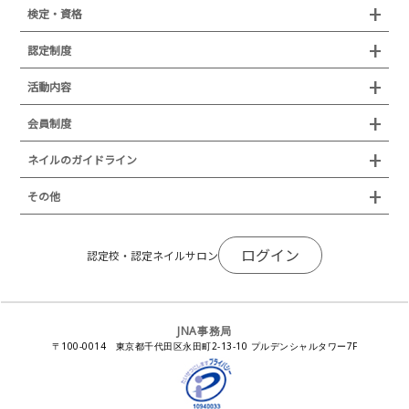
組織概要
検定・資格
沿革
検定試験
認定制度
所在地
JNAジェルネイル技能検定試験
認定制度
活動内容
プレスリリース
JNAフットケア理論検定試験
イベント
認定講師
会員制度
叙勲・褒章・受賞・表彰
セミナー
ネイリスト技能検定試験（JNEC主催）
イベント
認定校
ネイルトレンド
セミナー
通常総会について
会員制度
ネイルのガイドライン
JNAネイリスト技能検定国際試験
ネイルエキスポ
ネイルトレンド
認定ネイルサロン
JNAスーパーライブ
個人会員
JNAネイリストキャリアパス講習会
新型コロナ感染症関連
ネイルオブザイヤー
その他
トレンドプロジェクトメンバー
ネイルサロン衛生管理士講習会
法人会員
JNAネイルサロン等化学物質管理講習会
ネイルサロンの衛生管理
アジアネイルフェスティバル
NEWS
JNAネイリストキャリアパス講習会
会報誌Natiful
JNAオフィシャル教材
コンプライアンス／法令遵守
ログイン
全日本ネイリスト選手権・地区大会
認定校・認定ネイルサロン
サポートネイルサロン制度
JNAネイルサロン等化学物質管理講習会
ジェルネイル製品の化粧品該当性
ネイルカンファレンス
ネイルカレンダー
ネイルサロン向けセミナー
ステルスマーケティングに関する注意喚起
ネイルフォーラム
イラストでわかる！JNA
感染症対策セミナー
JNA事務局
瞬間接着剤の使用について
11月ネイル月間
教材・書籍・刊行物
〒100-0014 東京都千代田区永田町2-13-10 プルデンシャルタワー7F
EUにおけるTPO成分を含む化粧品の市場提供禁止について
ピンクリボン運動
ダウンロード
景品表示法に基づく措置命令について
その他イベント