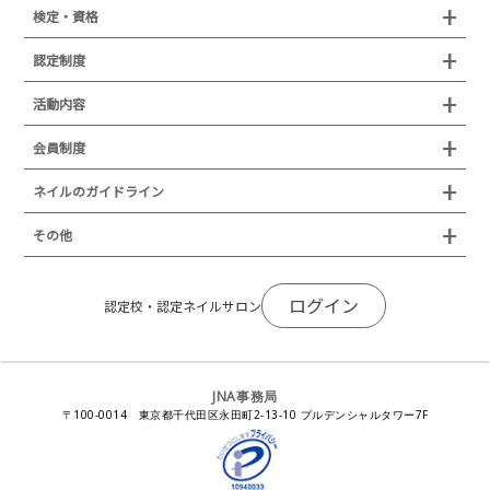
組織概要
検定・資格
沿革
検定試験
認定制度
所在地
JNAジェルネイル技能検定試験
認定制度
活動内容
プレスリリース
JNAフットケア理論検定試験
イベント
認定講師
会員制度
叙勲・褒章・受賞・表彰
セミナー
ネイリスト技能検定試験（JNEC主催）
イベント
認定校
ネイルトレンド
セミナー
通常総会について
会員制度
ネイルのガイドライン
JNAネイリスト技能検定国際試験
ネイルエキスポ
ネイルトレンド
認定ネイルサロン
JNAスーパーライブ
個人会員
JNAネイリストキャリアパス講習会
新型コロナ感染症関連
ネイルオブザイヤー
その他
トレンドプロジェクトメンバー
ネイルサロン衛生管理士講習会
法人会員
JNAネイルサロン等化学物質管理講習会
ネイルサロンの衛生管理
アジアネイルフェスティバル
NEWS
JNAネイリストキャリアパス講習会
会報誌Natiful
JNAオフィシャル教材
コンプライアンス／法令遵守
ログイン
全日本ネイリスト選手権・地区大会
認定校・認定ネイルサロン
サポートネイルサロン制度
JNAネイルサロン等化学物質管理講習会
ジェルネイル製品の化粧品該当性
ネイルカンファレンス
ネイルカレンダー
ネイルサロン向けセミナー
ステルスマーケティングに関する注意喚起
ネイルフォーラム
イラストでわかる！JNA
感染症対策セミナー
JNA事務局
瞬間接着剤の使用について
11月ネイル月間
教材・書籍・刊行物
〒100-0014 東京都千代田区永田町2-13-10 プルデンシャルタワー7F
EUにおけるTPO成分を含む化粧品の市場提供禁止について
ピンクリボン運動
ダウンロード
景品表示法に基づく措置命令について
その他イベント